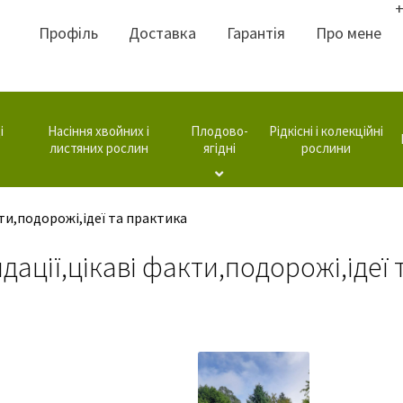
+
Профіль
Доставка
Гарантія
Про мене
і
Насіння хвойних і
Плодово-
Рідкісні і колекційні
листяних рослин
ягідні
рослини
ти,подорожі,ідеї та практика
ації,цікаві факти,подорожі,ідеї 