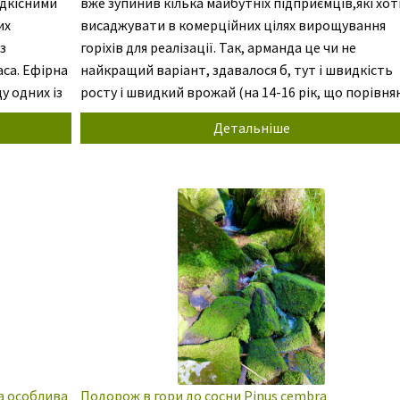
ідкісними
вже зупинив кілька майбутніх підприємців,які хот
их
висаджувати в комерційних цілях вирощування
з
горіхів для реалізації. Так, арманда це чи не
aca. Ефірна
найкращий варіант, здавалося б, тут і швидкість
у одних із
росту і швидкий врожай (на 14-16 рік, що порівня
 час
дуже швидко). Але все набагато складніше… Гірк
Детальніше
[…]
чорна кава – це одне, […]
а особлива
Подорож в гори до сосни Pinus cembra