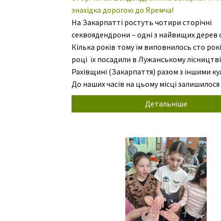
знахідка дорогою до Яремча!
На Закарпатті ростуть чотири сторічні
секвоядендрони – одні з найвищих дерев с
Кілька років тому їм виповнилось сто рокі
році їх посадили в Лужанському лісництві
Рахівщині (Закарпаття) разом з іншими ку
До наших часів на цьому місці залишилося
чотири дерева, вони зараз мають
Детальніше
природоохоронний статус і стають дедал
популярнішими в […]