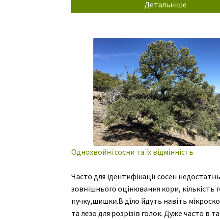
Детальніше
Press.47-річний чоловік народився та виріс
У віці 14 років він емігрував до США. Алек
Однохвойні сосни та їх відмінність
Часто для ідентифікації сосен недостатн
зовнішнього оцінювання кори, кількість г
пучку,шишки.В діло йдуть навіть мікроскоп
та лезо для розрізів голок. Дуже часто в та