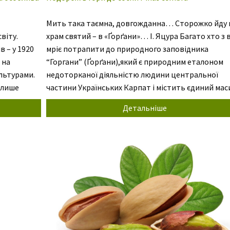
Мить така таємна, довгожданна… Сторожко йду 
віту.
храм святий – в «Ґорґани»… І. Яцура Багато хто з 
в – у 1920
мріє потрапити до природного заповідника
 на
“Горгани” (Ґорґани),який є природним еталоном
льтурами.
недоторканої діяльністю людини центральної
 лише
частини Українських Карпат і містить єдиний мас
пралісу релікту ранньоголоценового періоду – со
Детальніше
і
кедрової європейської в Європі і світі. Це, мабуть
одне з […]