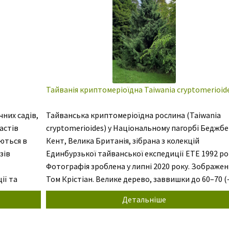
Тайванія криптомеріоїдна Taiwania cryptomerioid
чних садів,
Тайванська криптомеріоїдна рослина (Taiwania
астів
cryptomerioides) у Національному пагорбі Беджбе
ються в
Кент, Велика Британія, зібрана з колекцій
зів
Единбурзької тайванської експедиції ETE 1992 ро
Фотографія зроблена у липні 2020 року. Зображен
ії та
Том Крістіан. Велике дерево, заввишки до 60–70 (
м у зрілому віці, з чітко вираженими диморфними
Детальніше
ним видам,
фазами росту. Ювенільна фаза триває, поки дере
ня в
не досягне приблизно 15 м (або, можливо, більше 