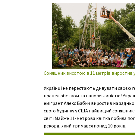
широку виробничу практику нових персп
видів […]
Соняшник висотою в 11 метрів виростив 
Українці не перестають дивувати своєю г
працелюбством та наполегливістю! Украї
емігрант Алекс Бабич виростив на задньо
свого будинку у США найвищий соняшник 
світі.Майже 11-метрова квітка побила по
рекорд, який тримався понад 10 років,
повідомляють Книга рекордів Гіннеса та A