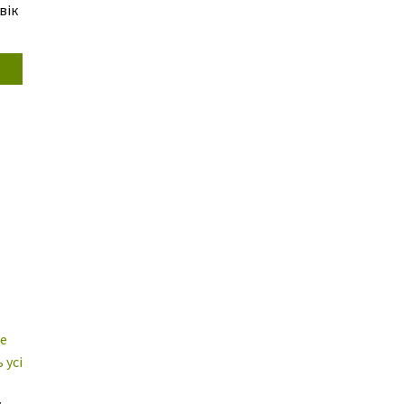
вік
не
 усі