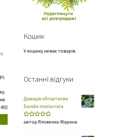
Кошик
У кошику немає товарів.
es
рі,
Останні відгуки
ку.
Давидія обгорткова
ня:
Davidia involucrata
–80)
автор Яловенко Марина
Оцінено в
5
во
з 5
в