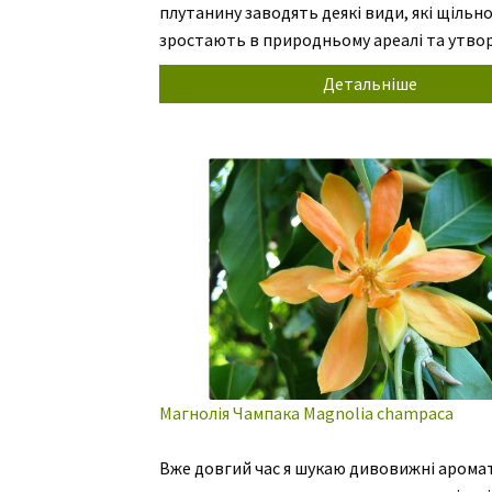
плутанину заводять деякі види, які щільн
зростають в природньому ареалі та утв
званих гібридів. Така плутанина є й між
Детальніше
однохвойними соснами. Особлива цінніст
для територій їхнього […]
Магнолія Чампака Magnоlia champaca
Вже довгий час я шукаю дивовижні арома