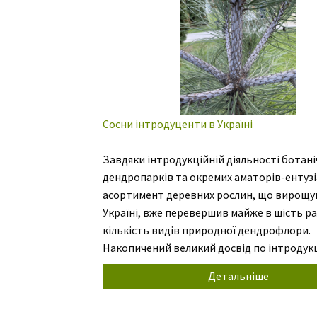
Сосни інтродуценти в Україні
Завдяки інтродукційній діяльності ботані
дендропарків та окремих аматорів-ентузі
асортимент деревних рослин, що вирощу
Україні, вже перевершив майже в шість ра
кількість видів природної дендрофлори.
Накопичений великий досвід по інтродукц
акліматизації деревних рослин. В супереч
Детальніше
противникам новим, і навіть перспектив
наші досліди ведуться щодня. Впроваджен