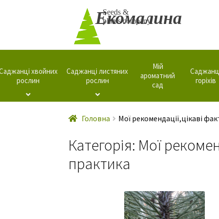
Перейти
Перейти
Seeds &
Екомалина
plants company
до
до
навігації
вмісту
Мій
Саджанці хвойних
Саджанці листяних
Саджанц
ароматний
рослин
рослин
горіхів
сад
Головна
Мої рекомендації,цікаві фак
Категорія:
Мої рекоменд
практика