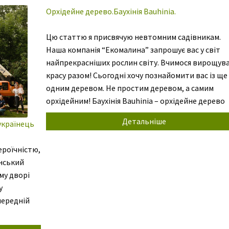
ективних
[…]
Орхідейне дерево.Баухінія Bauhinia.
Цю статтю я присвячую невтомним садівникам.
Наша компанія “Екомалина” запрошує вас у світ
найпрекрасніших рослин світу. Вчимося вирощув
красу разом! Сьогодні хочу познайомити вас із ще
одним деревом. Не простим деревом, а самим
орхідейним! Баухінія Bauhinia – орхідейне дерево
сімейства цезальпінієві в природних умовах, що
Детальніше
українець
швидко росте, а у нас – домашня рослина. Дуже ча
[…]
ероїчністю,
нський
му дворі
у
передній
ssociated