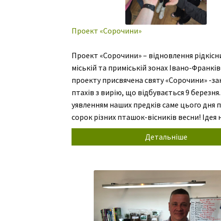
Проект «Сорочини»
Проект «Сорочини» – відновлення рідкісни
міській та приміській зонах Івано-Франків
проекту присвячена святу «Сорочини» -за
птахів з вирію, що відбувається 9 березня.
уявленням наших предків саме цього дня 
сорок різних пташок-вісників весни! Ідея
проекту дуже схожа-повернути птахів,тв
Детальніше
до міста створивши гармонію між людино
природою. Ви запитаєте нас як […]