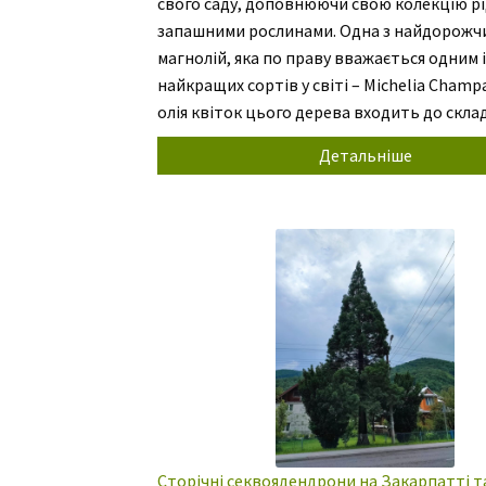
свого саду, доповнюючи свою колекцію р
запашними рослинами. Одна з найдорожч
магнолій, яка по праву вважається одним і
найкращих сортів у світі – Michelia Champ
олія квіток цього дерева входить до склад
найдорожчих жіночих парфумів у світі. Під
Детальніше
цвітіння аромат Чампаки доноситься на 
Сторічні секвоядендрони на Закарпатті т