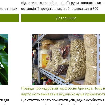
о
відноситься до найдавнішої групи голонасінних – 
орюють так
останків її представників обчислюється в 300
мільйонів років. 4. Рослинний світ кожного
Детальніше
ь цих сосен
континенту представлений величезною
різноманітністю […]
Правда про кедровий горіх сосни Арманда. Чому 
варто його вживати в їжу,але чому це приховують
ти для
інтернет-магазини?
Цю статтю варто почитати усім, адже особисто я