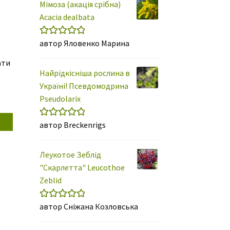
Мімоза (акація срібна)
Acacia dealbata
автор Яловенко Марина
Оцінено в
5
з 5
ати
Найрідкісніша рослина в
Україні! Псевдомодрина
Pseudolarix
автор Breckenrigs
Оцінено в
5
сто
з 5
Леукотое Зеблід
"Скарлетта" Leucothoe
Zeblid
автор Сніжана Козловська
Оцінено в
5
з 5