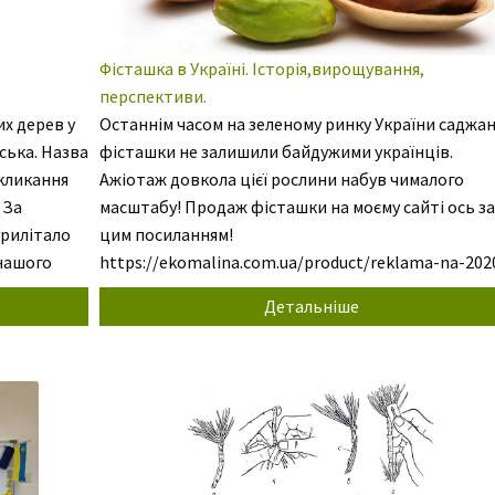
Фісташка в Україні. Історія,вирощування,
перспективи.
х дерев у
Останнім часом на зеленому ринку України саджан
ська. Назва
фісташки не залишили байдужими українців.
кликання
Ажіотаж довкола цієї рослини набув чималого
 За
масштабу! Продаж фісташки на моєму сайті ось з
прилітало
цим посиланням!
 нашого
https://ekomalina.com.ua/product/reklama-na-202
арин,комах
fistashka-nastoyashhaya-morozostojkaya-30pistac
Детальніше
ю та
vera/ То що це-міф чи реальність? Я на правах
людини,яка займається вирощуванням фісташко
дерев,спробую розібратись у цьому! То що це за
дерево таке,фісташка? Усім відомий цей екзотич
[…]