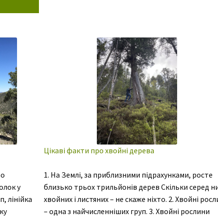
 в Україні.
с Бабич […]
Цікаві факти про хвойні дерева
ьо
1. На Землі, за приблизними підрахунками, росте
олок у
близько трьох трильйонів дерев Скільки серед н
, лінійка
хвойних і листяних – не скаже ніхто. 2. Хвойні рос
ку
– одна з найчисленніших груп. 3. Хвойні рослини