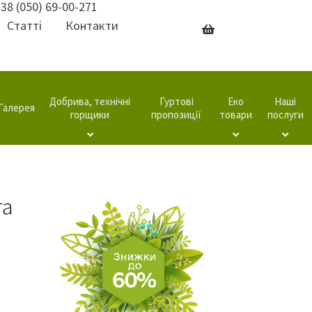
38 (050) 69-00-271
Статті
Контакти
Добрива, технічні
Гуртові
Еко
Наші
Галерея
горщики
пропозиції
товари
послуги
та