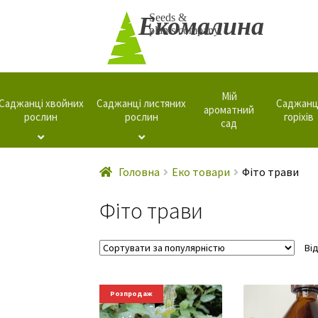
Перейти
Перейти
Seeds &
Екомалина
plants company
до
до
навігації
вмісту
Мій
Саджанці хвойних
Саджанці листяних
Саджанц
ароматний
рослин
рослин
горіхів
сад
Головна
Еко товари
Фіто трави
Фіто трави
Ві
Розпродаж