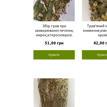
Збір трав при
Трав’яний з
захворюванні печінки,
зниження рівн
нирок,атеросклерозі.
кров
51,00
грн
42,00
Купити
Купит