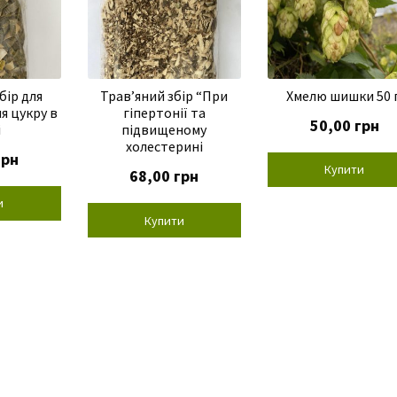
бір для
Трав’яний збір “При
Хмелю шишки 50 г
я цукру в
гіпертонії та
50,00
грн
і
підвищеному
холестерині
грн
Купити
68,00
грн
и
Купити