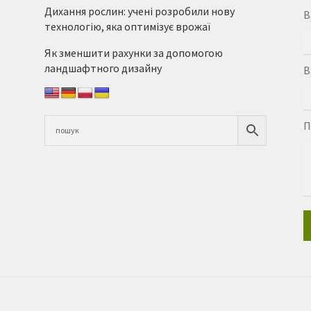
Дихання рослин: учені розробили нову
В
технологію, яка оптимізує врожаї
Як зменшити рахунки за допомогою
ландшафтного дизайну
В
П