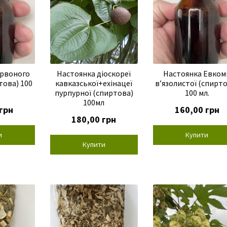
ервоного
Настоянка діоскореї
Настоянка Евкомі
това) 100
кавказської+ехінацеї
в’язолистої (спирт
пурпурної (спиртова)
100 мл.
100мл
грн
160,00
грн
180,00
грн
и
Купити
Купити