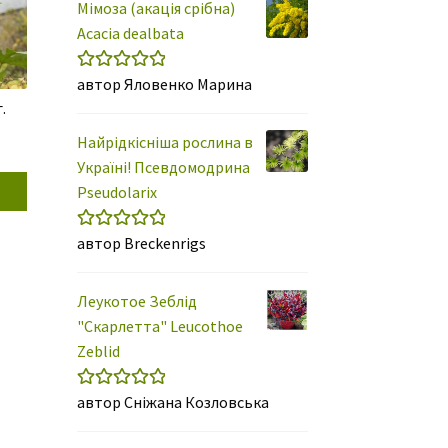
Мімоза (акація срібна)
Acacia dealbata
автор Яловенко Марина
Оцінено в
5
.
з 5
Найрідкісніша рослина в
Україні! Псевдомодрина
Pseudolarix
автор Breckenrigs
Оцінено в
5
з 5
Леукотое Зеблід
"Скарлетта" Leucothoe
Zeblid
автор Сніжана Козловська
Оцінено в
5
з 5