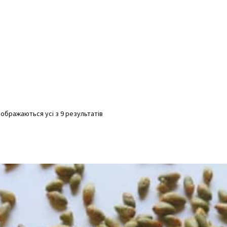
Відсортовано
дображаються усі з 9 результатів
за
популярністю