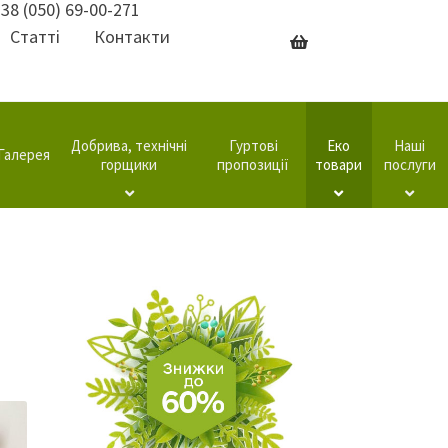
38 (050) 69-00-271
Статті
Контакти
Добрива, технічні
Гуртові
Еко
Наші
Галерея
горщики
пропозиції
товари
послуги