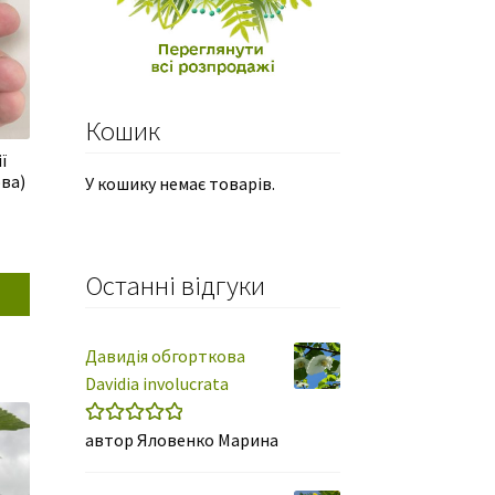
Кошик
ї
ова)
У кошику немає товарів.
Останні відгуки
Давидія обгорткова
Davidia involucrata
автор Яловенко Марина
Оцінено в
5
з 5