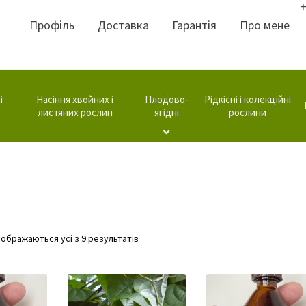
+
Профіль
Доставка
Гарантія
Про мене
і
Насіння хвойних і
Плодово-
Рідкісні і колекційні
листяних рослин
ягідні
рослини
Відсортовано
дображаються усі з 9 результатів
за
популярністю