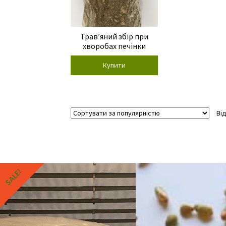
Трав’яний збір при
хворобах печінки
Купити
Ві
SALE!