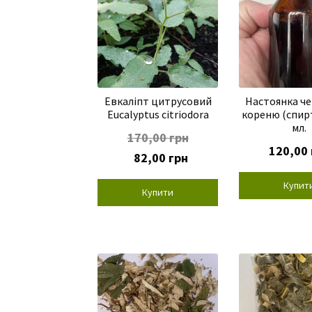
Евкаліпт цитрусовий
Настоянка ч
Eucalyptus citriodora
кореню (спир
мл.
170,00
грн
120,00
Оригінальна
Поточна
82,00
грн
ціна:
ціна:
170,00 грн.
82,00 грн.
Купит
Купити