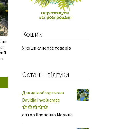
Кошик
ний
кт
У кошику немає товарів.
кий
um
Останні відгуки
Давидія обгорткова
Davidia involucrata
автор Яловенко Марина
Оцінено в
5
з 5