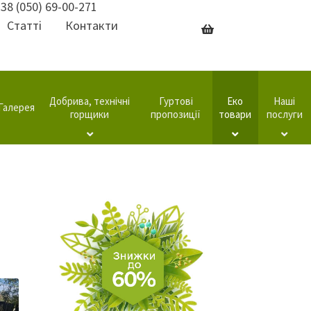
38 (050) 69-00-271
Статті
Контакти
Добрива, технічні
Гуртові
Еко
Наші
Галерея
горщики
пропозиції
товари
послуги