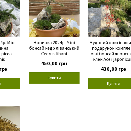
4р. Міні
Новинка 2024р. Міні
Чудовий оригіналь
лина
бонсай кедр ліванський
подарунок компле
 picea
Cedrus libani
міні бонсай японсь
mis
клен Acer japonic
450,00
грн
грн
430,00
грн
Купити
и
Купити