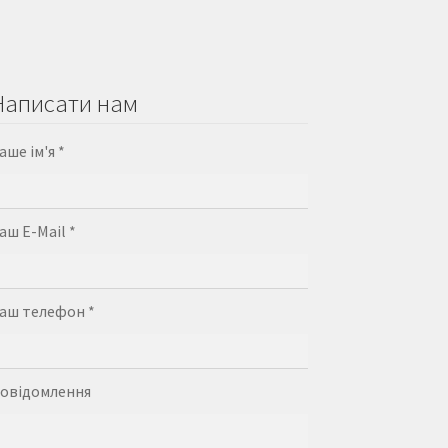
Написати нам
аше ім'я *
аш E-Mail *
аш телефон *
овідомлення