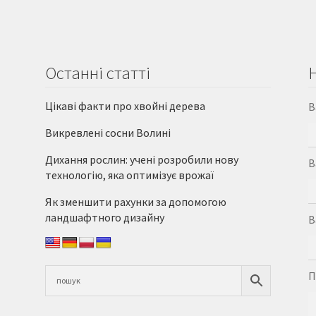
Останні статті
Цікаві факти про хвойні дерева
В
Викревлені сосни Волині
Дихання рослин: учені розробили нову
В
технологію, яка оптимізує врожаї
Як зменшити рахунки за допомогою
ландшафтного дизайну
В
П