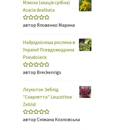
Мімоза (акація срібна)
Acacia dealbata
автор Яловенко Марина
Оцінено в
5
з 5
Найрідкісніша рослина в
Україні! Псевдомодрина
Pseudolarix
автор Breckenrigs
Оцінено в
5
з 5
Леукотое Зеблід
"Скарлетта" Leucothoe
Zeblid
автор Сніжана Козловська
Оцінено в
5
з 5