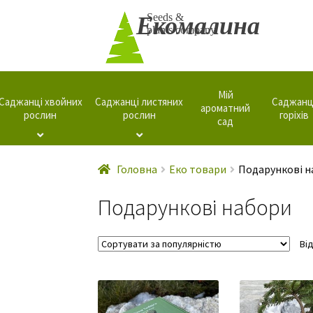
Перейти
Перейти
Seeds &
Екомалина
plants company
до
до
навігації
вмісту
Мій
Саджанці хвойних
Саджанці листяних
Саджанц
ароматний
рослин
рослин
горіхів
сад
Головна
Еко товари
Подарункові 
Подарункові набори
Ві