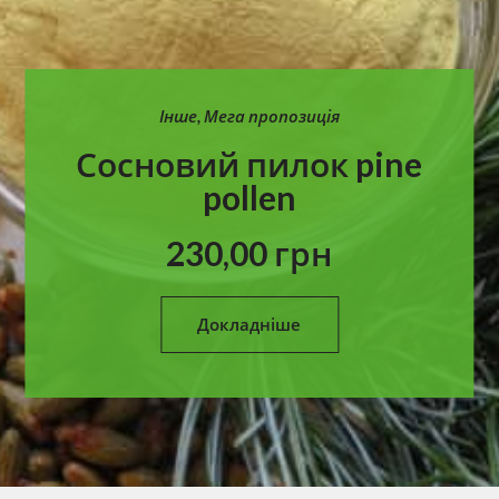
Інше
,
Мега пропозиція
Сосновий пилок pine
pollen
230,00
грн
Докладніше