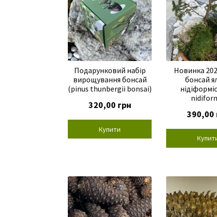
Подарунковий набір
Новинка 202
вирощування бонсай
бонсай я
(pinus thunbergii bonsai)
нідіформіс
nidifor
320,00
грн
390,00
Купити
Купит