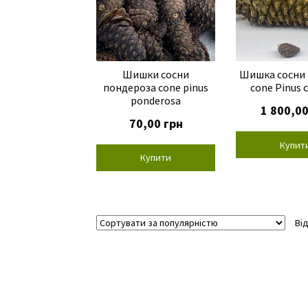
Шишки сосни
Шишка сосни 
пондероза cone pinus
cone Pinus c
ponderosa
1 800,0
70,00
грн
Купит
Купити
Ві