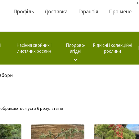
+
Профіль
Доставка
Гарантія
Про мене
і
Насіння хвойних і
Плодово-
Рідкісні і колекційні
листяних рослин
ягідні
рослини
набори
Відсортовано
дображаються усі з 6 результатів
за
популярністю