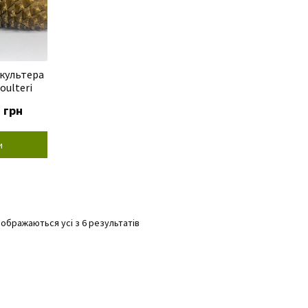
культера
oulteri
0
грн
и
Відсортовано
дображаються усі з 6 результатів
за
популярністю