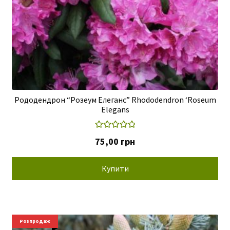
Рододендрон “Розеум Елеганс” Rhododendron ‘Roseum
Elegans
Оцінено в
75,00
грн
5.00
з 5
Купити
Розпродаж