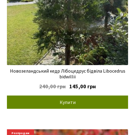
Новозеландський кедр Лібоцедрус бідвіла Libocedrus
bidwillii
Оригінальна
Поточна
240,00
грн
145,00
грн
ціна:
ціна:
240,00 грн.
145,00 грн.
Купити
Розпродаж