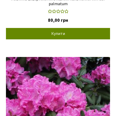
palmatum
Оцінено в
80,00
грн
5.00
з 5
Купити