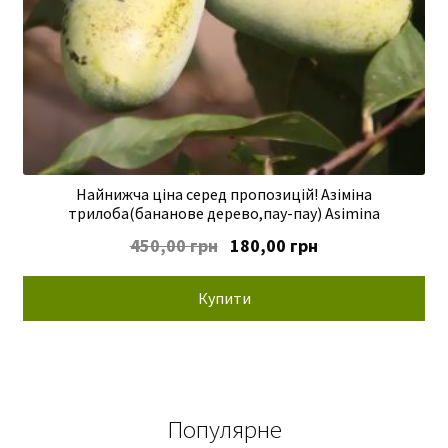
Найнижча ціна серед пропозицій! Азіміна
трилоба(бананове дерево,пау-пау) Asimina
Оригінальна
Поточна
450,00
грн
180,00
грн
ціна:
ціна:
450,00 грн.
180,00 грн.
Купити
Популярне