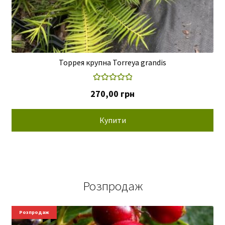
Торрея крупна Torreya grandis
Оцінено в
270,00
грн
5.00
з 5
Купити
Розпродаж
Новинки
Розпродаж