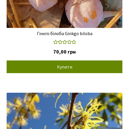
Гінкго білоба Ginkgo biloba
Оцінено в
70,00
грн
5.00
з 5
Купити