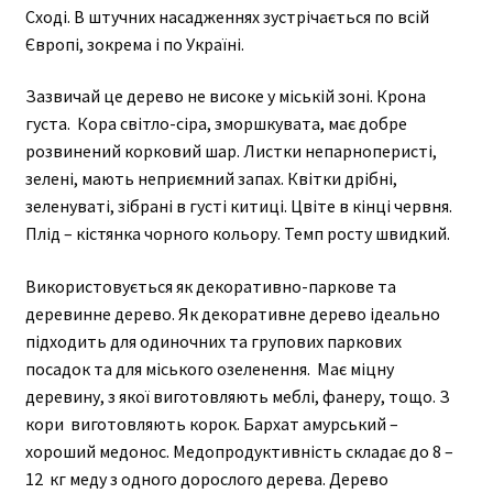
Сході. В штучних насадженнях зустрічається по всій
Європі, зокрема і по Україні.
Зазвичай це дерево не високе у міській зоні. Крона
густа. Кора світло-сіра, зморшкувата, має добре
розвинений корковий шар. Листки непарноперисті,
зелені, мають неприємний запах. Квітки дрібні,
зеленуваті, зібрані в густі китиці. Цвіте в кінці червня.
Плід – кістянка чорного кольору. Темп росту швидкий.
Використовується як декоративно-паркове та
деревинне дерево. Як декоративне дерево ідеально
підходить для одиночних та групових паркових
посадок та для міського озеленення. Має міцну
деревину, з якої виготовляють меблі, фанеру, тощо. З
кори виготовляють корок. Бархат амурський –
хороший медонос. Медопродуктивність складає до 8 –
12 кг меду з одного дорослого дерева. Дерево