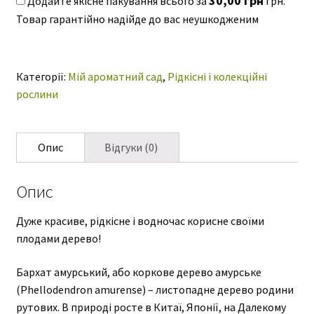
30,00
грн
Додайте якісне пакування всього за
грн.
ю
коркове
дерево
амурське
Phellodendron
Категорії:
Мій ароматний сад
,
Рідкісні і колекційні
amurense
рослини
кількість
Опис
Відгуки (0)
Опис
Дуже красиве, рідкісне і водночас корисне своїми
плодами дерево!
Бархат амурський, або коркове дерево амурське
(Phellodendron amurense) – листопадне дерево родини
рутових. В природі росте в Китаї, Японії, на Далекому