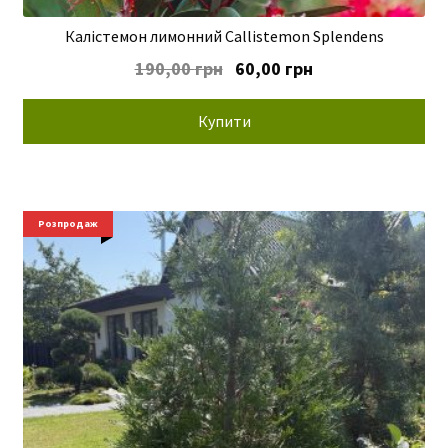
Калістемон лимонний Callistemon Splendens
Оригінальна
Поточна
190,00
грн
60,00
грн
ціна:
ціна:
190,00 грн.
60,00 грн.
Купити
Розпродаж