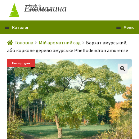
Перейти
Перейти
Екомалина
Seeds &
plants company
до
до
навігації
вмісту
Каталог
Меню
Головна
Головна
Мій ароматний сад
Бархат амурський,
або коркове дерево амурське Phellodendron amurense
Профіль
Розпродаж
Контакти
Про мене
Гарантія
Розпродаж
Статті
Р
о
Сертифікати
з