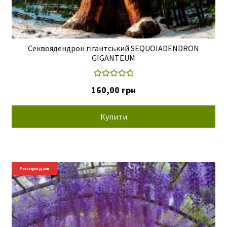
Секвоядендрон гігантський SEQUOIADENDRON
GIGANTEUM
Оцінено в
160,00
грн
5.00
з 5
Купити
Розпродаж