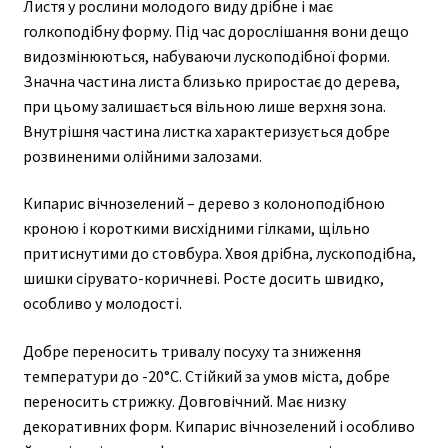
Листя у рослини молодого виду дрібне і має
голкоподібну форму. Під час дорослішання вони дещо
видозмінюються, набуваючи лускоподібної форми.
Значна частина листа близько приростає до дерева,
при цьому залишається вільною лише верхня зона.
Внутрішня частина листка характеризується добре
розвиненими олійними залозами.
Кипарис вічнозелений – дерево з колоноподібною
кроною і короткими висхідними гілками, щільно
притиснутими до стовбура. Хвоя дрібна, лускоподібна,
шишки сірувато-коричневі. Росте досить швидко,
особливо у молодості.
Добре переносить тривалу посуху та зниження
температури до -20°С. Стійкий за умов міста, добре
переносить стрижку. Довговічний. Має низку
декоративних форм. Кипарис вічнозелений і особливо