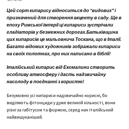
Цей сорт кипарису відноситься до “видових” і
призначений для створення акценту в саду. Ще в
епоху Римської імперії ці кипариси зустрічали
гладіаторів у безмежних дорогах.Батьківщина
цих кипарисів це мальовнича Тоскана, що в Італії.
Багато відомих художників зображали кипариси
на своїх полотнах, про них написано в біблії!
Італійський кипарис від Екомалини створить
особливу атмосферу і дасть надзвичайну
насолоду в поєднанні з користю!
Безумовно усі кипариси надзвичайно корисні, бо
виділяють фітонциди у дуже великій кількості, вони
різні за габітусом та формою, серед них італійський
найвишуканіший.