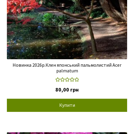
Новинка 2026р.Клен японський пальмолистий Acer
palmatum
Оцінено в
80,00
грн
5.00
з 5
Купити