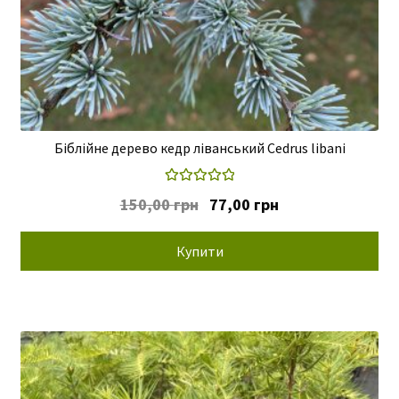
Біблійне дерево кедр ліванський Cedrus libani
Оцінено в
Оригінальна
Поточна
150,00
грн
77,00
грн
5.00
з 5
ціна:
ціна:
150,00 грн.
77,00 грн.
Купити