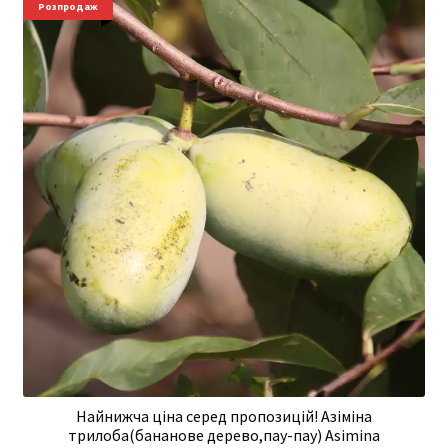
Розпродаж
Найнижча ціна серед пропозицій! Азіміна
трилоба(бананове дерево,пау-пау) Asimina