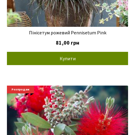
Пінісетум рожевий Pennisetum Pink
81,00
грн
Купити
Новинки
Розпродаж