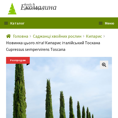
Перейти
Перейти
Екомалина
Seeds &
plants company
до
до
навігації
вмісту
Каталог
Меню
Головна
Головна
Саджанці хвойних рослин
Кипарис
Новинка цього літа! Кипарис італійський Тоскана
Профіль
Cupressus sempervirens Toscana
Контакти
Розпродаж
Про мене
Гарантія
Розпродаж
Статті
Р
о
Сертифікати
з