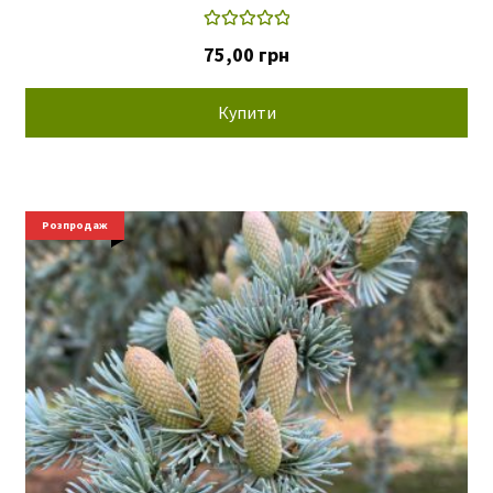
Оцінено в
75,00
грн
5.00
з 5
Купити
Розпродаж