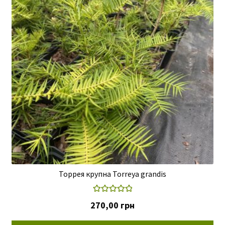
Торрея крупна Torreya grandis
Оцінено в
270,00
грн
5.00
з 5