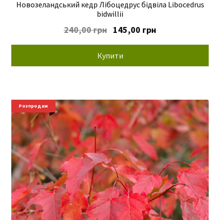
Новозеландський кедр Лібоцедрус бідвіла Libocedrus
bidwillii
Оригінальна
Поточна
240,00
грн
145,00
грн
ціна:
ціна:
240,00 грн.
145,00 грн.
Купити
Розпродаж