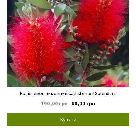
Калістемон лимонний Callistemon Splendens
Оригінальна
Поточна
190,00
грн
60,00
грн
ціна:
ціна:
190,00 грн.
60,00 грн.
Купити