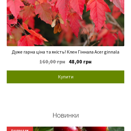
Дуже гарна ціна та якість! Клен Гіннала Acer ginnala
Оригінальна
Поточна
160,00
грн
48,00
грн
ціна:
ціна:
160,00 грн.
48,00 грн.
Купити
Новинки
Новинки
Розпродаж