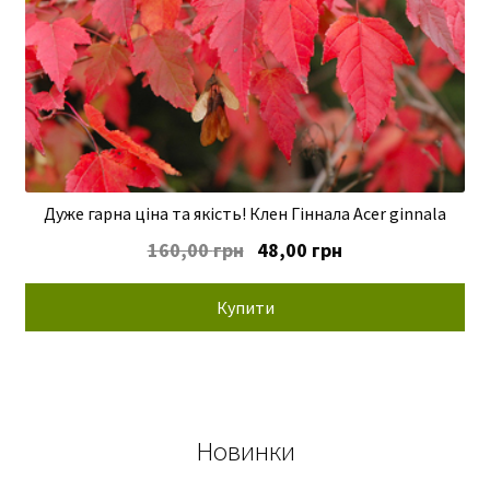
Дуже гарна ціна та якість! Клен Гіннала Acer ginnala
Оригінальна
Поточна
160,00
грн
48,00
грн
ціна:
ціна:
160,00 грн.
48,00 грн.
Купити
Новинки