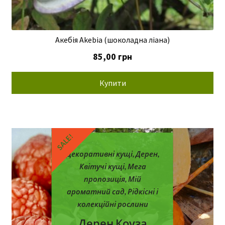
Акебія Akebia (шоколадна ліана)
85,00
грн
Купити
SALE!
S
Декоративні кущі
,
Дерен
,
Квітучі кущі
,
Мега
пропозиція
,
Мій
ароматний сад
,
Рідкісні і
колекційні рослини
Дерен Коуза