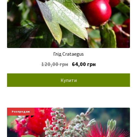
Глід Crataegus
Оригінальна
Поточна
120,00
грн
64,00
грн
ціна:
ціна:
120,00 грн.
64,00 грн.
Купити
Новинки
Розпродаж