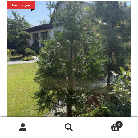
Розпродаж
0
Новозеландський кедр Лібоцедрус бідвіла Libocedrus
bidwillii