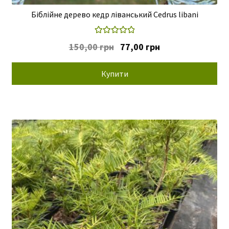
Біблійне дерево кедр ліванський Cedrus libani
Оцінено в
Оригінальна
Поточна
150,00
грн
77,00
грн
5.00
з 5
ціна:
ціна:
150,00 грн.
77,00 грн.
Купити