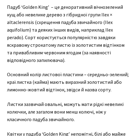
Падуб ‘Golden King’ – це декоративний вічнозелений
кущ або невелике дерево з гібридної групи Ilex ×
altaclerensis (схрещення падуба звичайного (Ilex
aquifolium) та деяких інших видів, наприклад Ilex
perado). Сорт користується популярністю завдяки
яскравому строкатому листю із золотистим відтінком
та привабливим червоним ягодам (за наявності
відповідного запилювача).
Основний колір листової пластини – середньо-зелений;
краї листка (кайма) мають виразний золотистий або
лимонно-жовтий відтінок, звідси й назва сорту.
Листки зазвичай овальні, можуть мати рідкі невеликі
колючки, але загалом вони менш колючі, ніж у
класичного падуба звичайного.
Квітки у падуба ‘Golden King’ непомітні, білі або майже