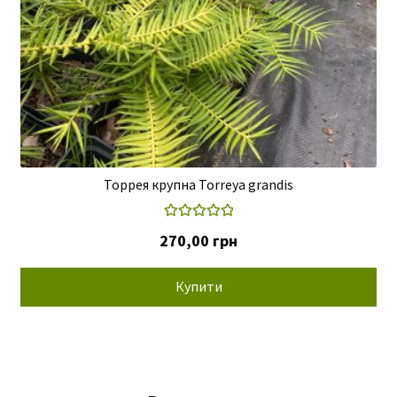
Торрея крупна Torreya grandis
Оцінено в
270,00
грн
5.00
з 5
Купити