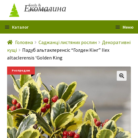
Перейти
Перейти
Екомалина
Seeds &
plants company
до
до
навігації
вмісту
Каталог
Меню
Головна
Головна
Саджанці листяних рослин
Декоративні
кущі
Падуб альтаклеренсіс “Голден Кінг” Ilex
Профіль
altaclerensis ‘Golden King
Контакти
Розпродаж
Про мене
Гарантія
Розпродаж
Статті
Р
о
Сертифікати
з