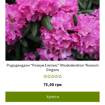
Рододендрон “Розеум Елеганс” Rhododendron ‘Roseum
Elegans
Оцінено в
75,00
грн
5.00
з 5
Купити