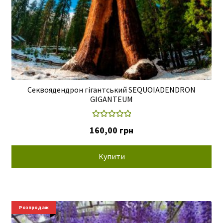
г
р
н
.
Секвоядендрон гігантський SEQUOIADENDRON
GIGANTEUM
Оцінено в
160,00
грн
5.00
з 5
Купити
Розпродаж