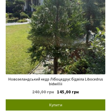
Новозеландський кедр Лібоцедрус бідвіла Libocedrus
bidwillii
Оригінальна
Поточна
240,00
грн
145,00
грн
ціна:
ціна:
240,00 грн.
145,00 грн.
Купити