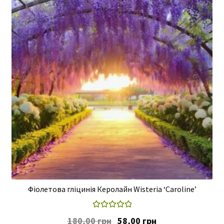
Фіолетова гліцинія Керолайн Wisteria ‘Caroline’
Оцінено в
Оригінальна
Поточна
180,00
грн
58,00
грн