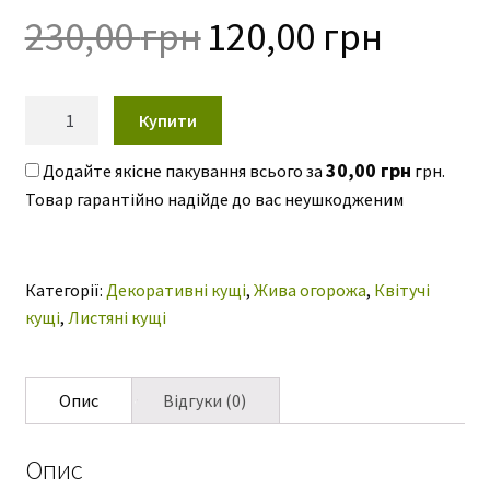
ю
Оригінальна
Поточна
230,00
грн
120,00
грн
ціна:
ціна:
230,00 грн.
120,00 грн
Падуб
Купити
альтаклеренсіс
“Голден
30,00
грн
Додайте якісне пакування всього за
грн.
Кінг”
Ilex
altaclerensis
‘Golden
Категорії:
Декоративні кущі
,
Жива огорожа
,
Квітучі
King
кущі
,
Листяні кущі
кількість
Опис
Відгуки (0)
Опис