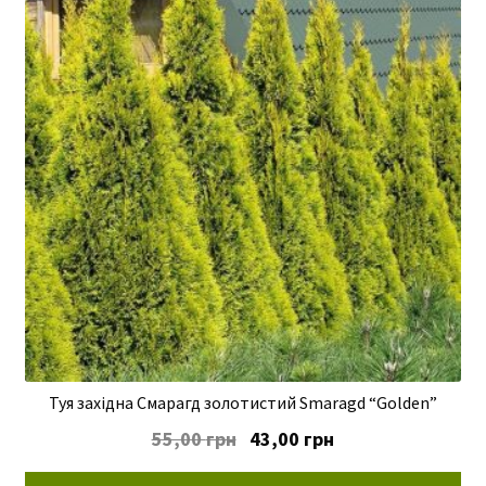
Туя західна Смарагд золотистий Smaragd “Golden”
Оригінальна
Поточна
55,00
грн
43,00
грн
ціна:
ціна: