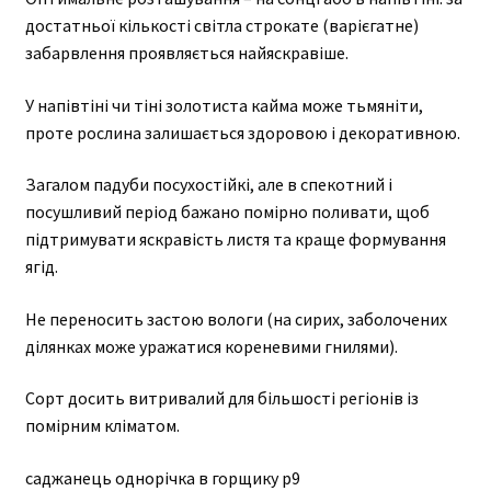
достатньої кількості світла строкате (варієгатне)
забарвлення проявляється найяскравіше.
У напівтіні чи тіні золотиста кайма може тьмяніти,
проте рослина залишається здоровою і декоративною.
Загалом падуби посухостійкі, але в спекотний і
посушливий період бажано помірно поливати, щоб
підтримувати яскравість листя та краще формування
ягід.
Не переносить застою вологи (на сирих, заболочених
ділянках може уражатися кореневими гнилями).
Сорт досить витривалий для більшості регіонів із
помірним кліматом.
саджанець однорічка в горщику р9