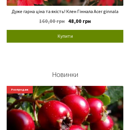
Дуже гарна ціна та якість! Клен Гіннала Acer ginnala
Оригінальна
Поточна
160,00
грн
48,00
грн
ціна:
ціна:
160,00 грн.
48,00 грн.
Купити
Новинки
Новинки
Розпродаж