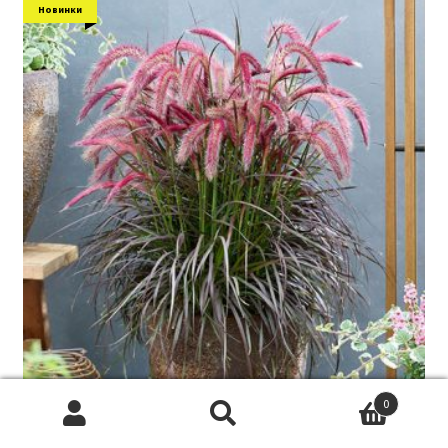
Новинки
0
Пінісетум рожевий Pennisetum Pink