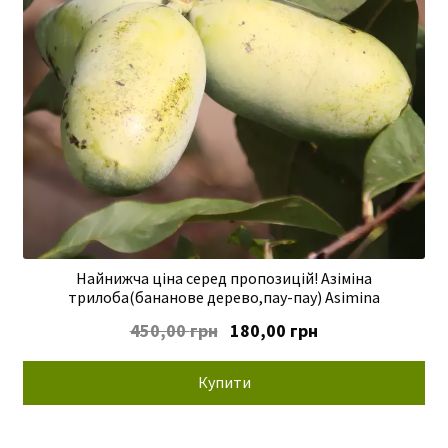
Найнижча ціна серед пропозицій! Азіміна
трилоба(бананове дерево,пау-пау) Asimina
Оригінальна
Поточна
450,00
грн
180,00
грн
ціна:
ціна:
450,00 грн.
180,00 грн.
Купити