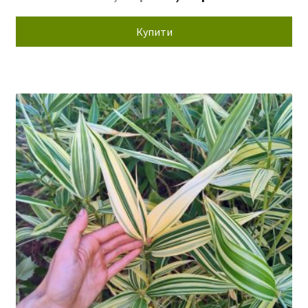
5.00
з 5
ціна:
ціна:
180,00 грн.
58,00 грн.
Купити