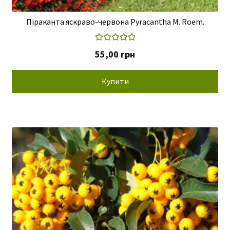
Піраканта яскраво-червона Pyracantha M. Roem.
Оцінено в
55,00
грн
5.00
з 5
Купити