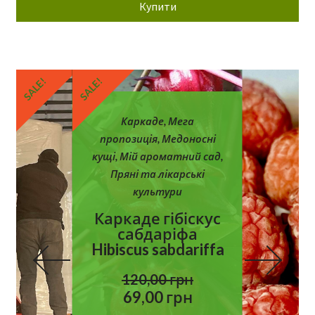
55,00 грн.
43,00 грн.
Купити
SALE!
SALE!
S
Каркаде
,
Мега
пропозиція
,
Медоносні
кущі
,
Мій ароматний сад
,
Пряні та лікарські
культури
Каркаде гібіскус
сабдаріфа
Hibiscus sabdariffa
О
120,00
грн
р
П
69,00
грн
и
о