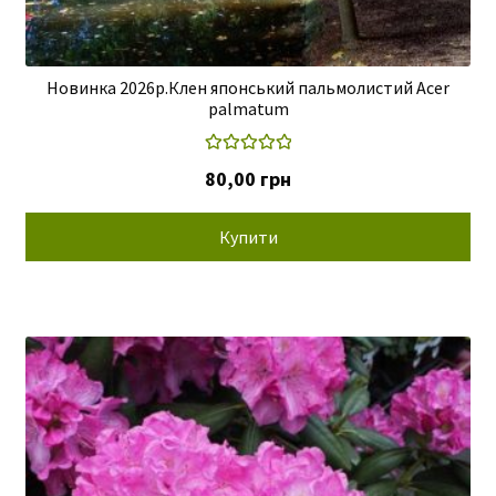
Новинка 2026р.Клен японський пальмолистий Acer
palmatum
Оцінено в
80,00
грн
5.00
з 5
Купити