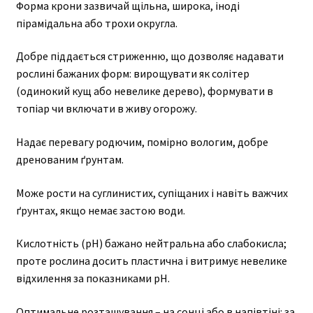
Форма крони зазвичай щільна, широка, іноді
пірамідальна або трохи округла.
Добре піддається стриженню, що дозволяє надавати
рослині бажаних форм: вирощувати як солітер
(одинокий кущ або невелике дерево), формувати в
топіар чи включати в живу огорожу.
Надає перевагу родючим, помірно вологим, добре
дренованим ґрунтам.
Може рости на суглинистих, супіщаних і навіть важчих
ґрунтах, якщо немає застою води.
Кислотність (pH) бажано нейтральна або слабокисла;
проте рослина досить пластична і витримує невелике
відхилення за показниками pH.
Оптимальне розташування – на сонці або в напівтіні: за