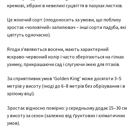
кремові, зібрані в невеликі суцвіття в пазухах листків.
Це жіночий сорт (плодоносить за умови, що поблизу
зростає «чоловічий» запилювач – інші сорти падуба, які
цвітуть одночасно).
Ягоди з’являються восени, мають характерний
яскраво-червоний колір і часто зберігаються на гілках
узимку, прикрашаючи сад і слугуючи їжею для птахів.
За сприятливих умов ‘Golden King’ може досягати 3–5
метрів у висоту (іноді до 6–8 метрів без обрізування і в
зрілому віці).
Зростає відносно помірно: у середньому додає 15–30 см
у висоту за сезон (залежно від ґрунтових і кліматичних
умов).