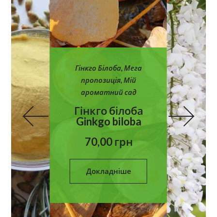
Гінкго Білоба
,
Мега
пропозиція
,
Мій
ароматний сад
Гінкго білоба
Ginkgo biloba
70,00
грн
Докладніше