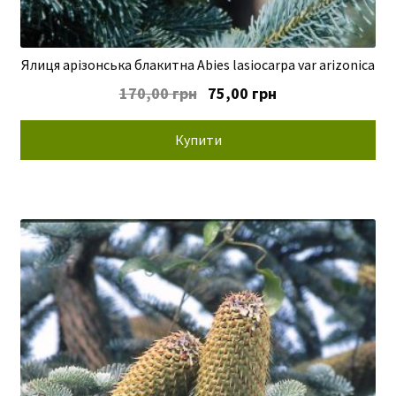
Ялиця арізонська блакитна Abies lasiocarpa var arizonica
Оригінальна
Поточна
170,00
грн
75,00
грн
ціна:
ціна:
170,00 грн.
75,00 грн.
Купити