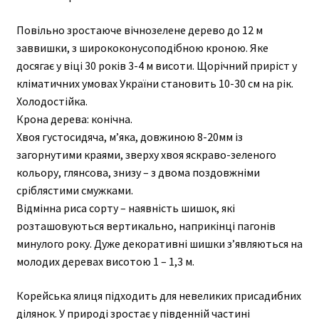
Повільно зростаюче вічнозелене дерево до 12 м
заввишки, з ширококонусоподібною кроною. Яке
досягає у віці 30 років 3-4 м висоти. Щорічний приріст у
кліматичних умовах України становить 10-30 см на рік.
Холодостійка.
Крона дерева: конічна.
Хвоя густосидяча, м’яка, довжиною 8-20мм із
загорнутими краями, зверху хвоя яскраво-зеленого
кольору, глянсова, знизу – з двома поздовжніми
сріблястими смужками.
Відмінна риса сорту – наявність шишок, які
розташовуються вертикально, наприкінці пагонів
минулого року. Дуже декоративні шишки з’являються на
молодих деревах висотою 1 – 1,3 м.
Корейська ялиця підходить для невеликих присадибних
ділянок. У природі зростає у південній частині