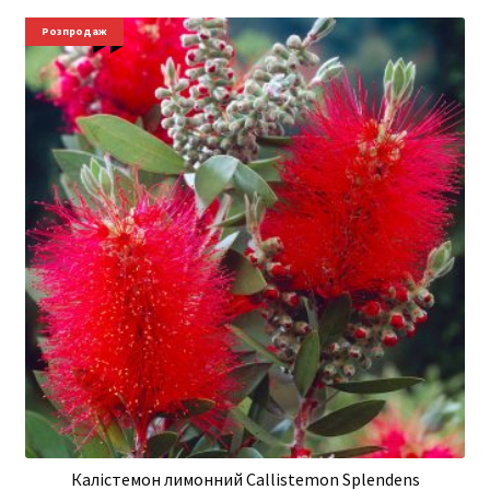
Новинки
Розпродаж
Калістемон лимонний Callistemon Splendens