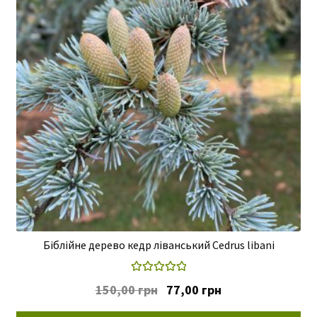
Біблійне дерево кедр ліванський Cedrus libani
Оцінено в
Оригінальна
Поточна
150,00
грн
77,00
грн
5.00
з 5
ціна:
ціна: