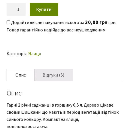
ю
Ялиця
Купити
корейська
Abies
30,00
грн
Додайте якісне пакування всього за
грн.
koreana
кількість
Категорія:
Ялиця
Опис
Відгуки (5)
Опис
Гарні 2 річні саджанці в горщику 0,5 л. Дерево цікаве
своїми шишками що мають в період вегетації відтінок
синього кольору. Компактна ялиця,
повільнозростаюча.