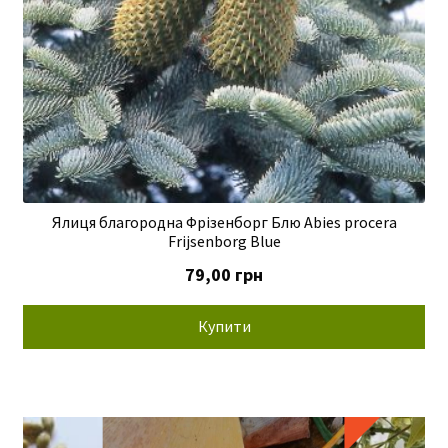
Ялиця благородна Фрізенборг Блю Abies procera
Frijsenborg Blue
79,00
грн
Купити
SALE!
S