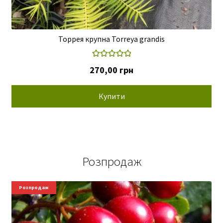
Торрея крупна Torreya grandis
Оцінено в
270,00
грн
5.00
з 5
Купити
Розпродаж
Новинки
Розпродаж