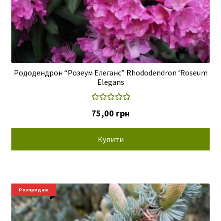
Рододендрон “Розеум Елеганс” Rhododendron ‘Roseum
Elegans
Оцінено в
75,00
грн
5.00
з 5
Купити
Розпродаж