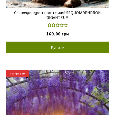
Секвоядендрон гігантський SEQUOIADENDRON
GIGANTEUM
Оцінено в
160,00
грн
5.00
з 5
Купити
Розпродаж