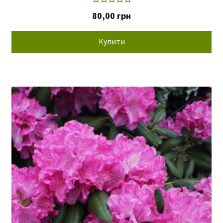
Оцінено в
80,00
грн
5.00
з 5
Купити