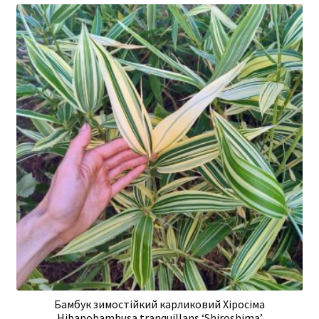
Бамбук зимостійкий карликовий Хіросіма
Hibanobambusa tranquillans ‘Shiroshima’