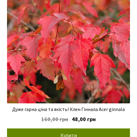
Дуже гарна ціна та якість! Клен Гіннала Acer ginnala
Оригінальна
Поточна
160,00
грн
48,00
грн
ціна:
ціна:
160,00 грн.
48,00 грн.
Купити