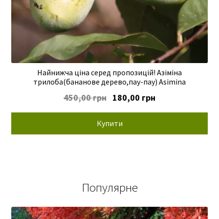
Найнижча ціна серед пропозицій! Азіміна
трилоба(бананове дерево,пау-пау) Asimina
Оригінальна
Поточна
450,00
грн
180,00
грн
ціна:
ціна:
450,00 грн.
180,00 грн.
Купити
Популярне