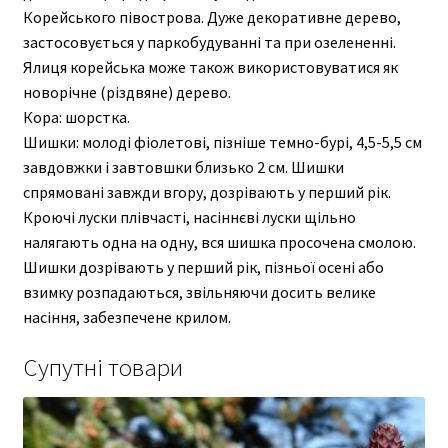
Корейського півострова. Дуже декоративне дерево,
застосовується у паркобудуванні та при озелененні.
Ялиця корейська може також використовуватися як
новорічне (різдвяне) дерево.
Кора: шорстка.
Шишки: молоді фіолетові, пізніше темно-бурі, 4,5-5,5 см
завдовжки і завтовшки близько 2 см. Шишки
спрямовані завжди вгору, дозрівають у перший рік.
Кроючі луски плівчасті, насіннєві луски щільно
налягають одна на одну, вся шишка просочена смолою.
Шишки дозрівають у перший рік, пізньої осені або
взимку розпадаються, звільняючи досить велике
насіння, забезпечене крилом.
Супутні товари