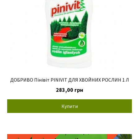
ДОБРИВО Пінівіт PINIVIT ДЛЯ ХВОЙНИХ РОСЛИН 1 Л
283,00
грн
Купити
Декоративні кущі
,
Жива
огорожа
,
Квітучі кущі
,
Мега пропозиція
,