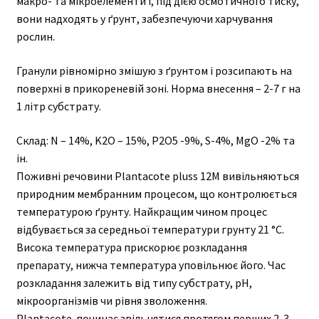
макро- та мікроелементи і, під дією осмотичного тиску,
вони надходять у ґрунт, забезпечуючи харчування
рослин.
Гранули рівномірно змішую з ґрунтом і розсипають на
поверхні в прикореневій зоні. Норма внесення – 2-7 г на
1 літр субстрату.
Склад: N – 14%, K2O – 15%, P2O5 -9%, S-4%, MgO -2% та
ін.
Поживні речовини Plantacote pluss 12M вивільняються
природним мембранним процесом, що контролюється
температурою ґрунту. Найкращим чином процес
відбувається за середньої температури грунту 21 °C.
Висока температура прискорює розкладання
препарату, нижча температура уповільнює його. Час
розкладання залежить від типу субстрату, pH,
мікроорганізмів чи рівня зволоження.
Plantacote починає звільнятися протягом перших 2-3