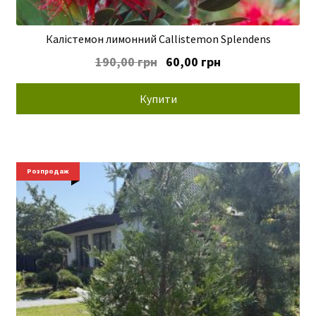
Калістемон лимонний Callistemon Splendens
Оригінальна
Поточна
190,00
грн
60,00
грн
ціна:
ціна:
190,00 грн.
60,00 грн.
Купити
Розпродаж