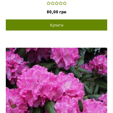
Оцінено в
80,00
грн
5.00
з 5
Купити