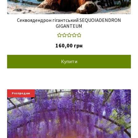
Секвоядендрон гігантський SEQUOIADENDRON
GIGANTEUM
Оцінено в
160,00
грн
5.00
з 5
Купити
Розпродаж