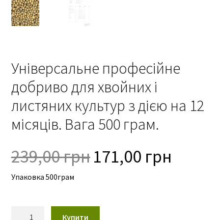
г
Кошик
о
р
н
у
т
Універсальне професійне
е
добриво для хвойних і
в
к
листяних культур з дією на 12
л
місяців. Вага 500 грам.
а
д
Оригінальна
Поточна
е
239,00
грн
171,00
грн
н
ціна:
ціна:
е
Упаковка 500грам
239,00 грн.
171,00 грн
м
е
н
Універсальне
Купити