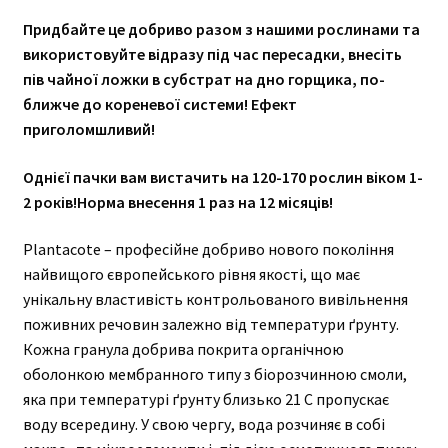
Придбайте це добриво разом з нашими рослинами та
використовуйте відразу під час пересадки, внесіть
пів чайної ложки в субстрат на дно горщика, по-
ближче до кореневої системи! Ефект
приголомшливий!
Однієї пачки вам вистачить на 120-170 рослин віком 1-
2 років!Норма внесення 1 раз на 12 місяців!
Plantacote – професійне добриво нового покоління
найвищого європейського рівня якості, що має
унікальну властивість контрольованого вивільнення
поживних речовин залежно від температури ґрунту.
Кожна гранула добрива покрита органічною
оболонкою мембранного типу з біорозчинною смоли,
яка при температурі ґрунту близько 21 С пропускає
воду всередину. У свою чергу, вода розчиняє в собі