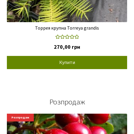
Торрея крупна Torreya grandis
Оцінено в
270,00
грн
5.00
з 5
Купити
Розпродаж
Новинки
Розпродаж