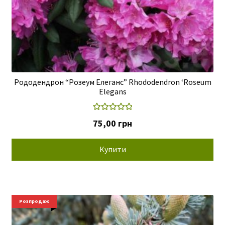
Рододендрон “Розеум Елеганс” Rhododendron ‘Roseum
Elegans
Оцінено в
75,00
грн
5.00
з 5
Купити
Розпродаж