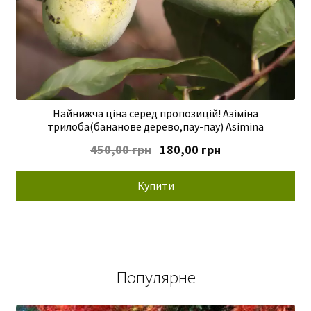
Найнижча ціна серед пропозицій! Азіміна
трилоба(бананове дерево,пау-пау) Asimina
Оригінальна
Поточна
450,00
грн
180,00
грн
ціна:
ціна:
450,00 грн.
180,00 грн.
Купити
Популярне