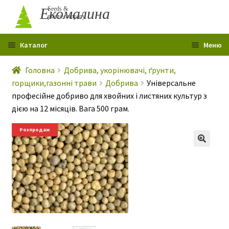
Перейти
Перейти
Екомалина
Seeds &
plants company
до
до
навігації
вмісту
Каталог
Меню
Головна
Головна
Добрива, укорінювачі, ґрунти,
горщики,газонні трави
Добрива
Універсальне
Профіль
професійне добриво для хвойних і листяних культур з
Контакти
дією на 12 місяців. Вага 500 грам.
Про мене
Розпродаж
Гарантія
Розпродаж
Статті
Р
о
Сертифікати
з