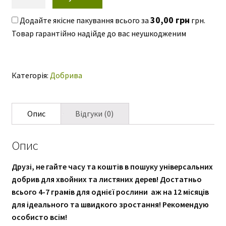
ю
професійне
добриво
30,00
грн
Додайте якісне пакування всього за
грн.
для
хвойних
і
листяних
Категорія:
Добрива
культур
з
дією
Опис
Відгуки (0)
на
12
Опис
місяців.
Вага
Друзі, не гайте часу та коштів в пошуку універсальних
500
добрив для хвойних та листяних дерев! Достатньо
грам.
всього 4-7 грамів для однієї рослини аж на 12 місяців
кількість
для ідеального та швидкого зростання! Рекомендую
особисто всім!