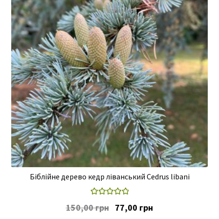
Біблійне дерево кедр ліванський Cedrus libani
Оцінено в
Оригінальна
Поточна
150,00
грн
77,00
грн
5.00
з 5
ціна:
ціна: