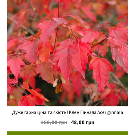
Дуже гарна ціна та якість! Клен Гіннала Acer ginnala
Оригінальна
Поточна
160,00
грн
48,00
грн
ціна:
ціна: