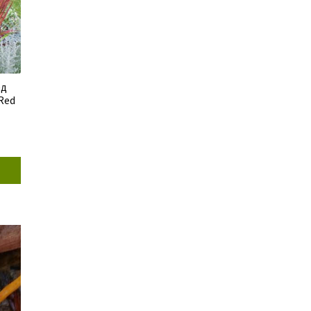
ед
‘Red
SALE!