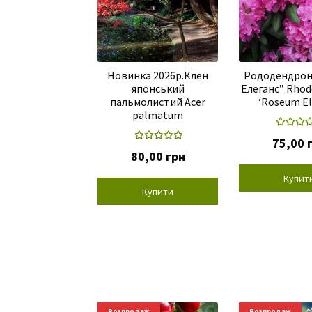
Новинка 2026р.Клен
Рододендрон
японський
Елеганс” Rho
пальмолистий Acer
‘Roseum E
palmatum
Оцінено
75,00
Оцінено в
5.00
з 
80,00
грн
5.00
з 5
Купит
Купити
Новинки
Розпродаж
Новинки
Розпродаж