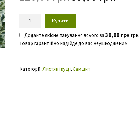
ціна:
ціна:
опитування
120,00 грн.
39,00 гр
покупця
Самшит
Купити
Елеганс
Buxus
30,00
грн
Додайте якісне пакування всього за
грн.
sempervirens
‘Elegans”
кількість
Категорії:
Листяні кущі
,
Самшит