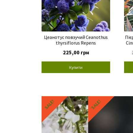
Цеанотус повзучий Ceanothus
Піє
thyrsiflorus Repens
Сіл
225,00
грн
Купити
SALE!
SALE!