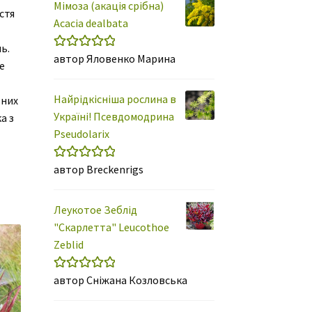
Мімоза (акація срібна)
стя
Acacia dealbata
ь.
автор Яловенко Марина
Оцінено в
5
е
з 5
Найрідкісніша рослина в
тних
Україні! Псевдомодрина
а з
Pseudolarix
автор Breckenrigs
Оцінено в
5
з 5
Леукотое Зеблід
"Скарлетта" Leucothoe
Zeblid
автор Сніжана Козловська
Оцінено в
5
з 5