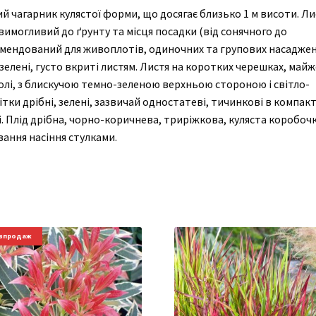
 чагарник кулястої форми, що досягає близько 1 м висоти. Ли
вимогливий до ґрунту та місця посадки (від сонячного до
комендований для живоплотів, одиночних та групових насаджен
зелені, густо вкриті листям. Листя на коротких черешках, майж
голі, з блискучою темно-зеленою верхньою стороною і світло-
ки дрібні, зелені, зазвичай одностатеві, тичинкові в компак
. Плід дрібна, чорно-коричнева, триріжкова, куляста коробочк
вання насіння стулками.
зпродаж