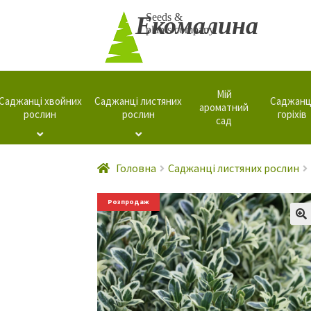
Перейти
Перейти
Seeds &
Екомалина
plants company
до
до
навігації
вмісту
Мій
Саджанці хвойних
Саджанці листяних
Саджанц
ароматний
рослин
рослин
горіхів
сад
Головна
Саджанці листяних рослин
Розпродаж