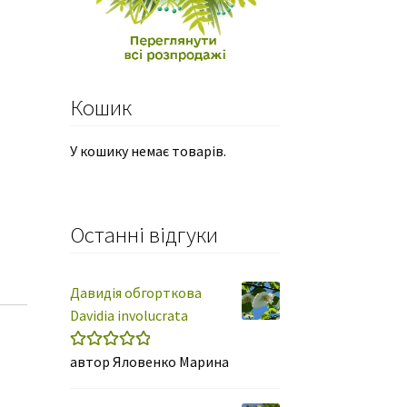
н.
Кошик
У кошику немає товарів.
Останні відгуки
Давидія обгорткова
Davidia involucrata
автор Яловенко Марина
Оцінено в
5
з 5