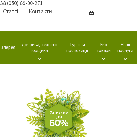
38 (050) 69-00-271
Статті
Контакти
Добрива, технічні
Гуртові
Еко
Наші
Галерея
горщики
пропозиції
товари
послуги
а