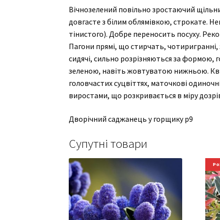
Вічнозелений повільно зростаючий щільний
довгасте з білим облямівкою, строкате. Не
тінистого). Добре переносить посуху. Ре
Пагони прямі, що стирчать, чотиригранні, 
сидячі, сильно розрізняються за формою, 
зеленою, навіть жовтуватою нижньою. Квіт
головчастих суцвіттях, маточкові одиночні
виростами, що розкривається в міру дозрі
Дворічний саджанець у горщику р9
Супутні товари
Ро