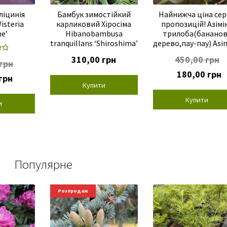
0
р
ліцинія
Бамбук зимостійкий
Найнижча ціна се
н
isteria
карликовий Хіросіма
пропозицій! Азімі
г
.
ne’
Hibanobambusa
трилоба(бананов
р
tranquillans ‘Shiroshima’
дерево,пау-пау) Asi
н
.
 в
310,00
грн
450,00
грн
грн
5
Оригінальна
П
180,00
грн
на
Поточна
грн
ціна:
ці
Купити
ціна:
450,00 грн.
18
.
58,00 грн.
Купити
и
Популярне
Розпродаж