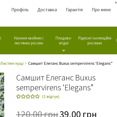
+
Профіль
Доставка
Гарантія
Про мене
і
Насіння хвойних і
Плодово-
Рідкісні і колекційні
листяних рослин
ягідні
рослини
Листяні кущі
Самшит Елеганс Buxus sempervirens ‘Elegans”
Самшит Елеганс Buxus
sempervirens ‘Elegans”
(
1
відгук)
Рейтинг
1
5.00
з 5 на
Оригінальна
Поточн
120,00
грн
39,00
грн
основі