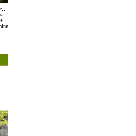
ред
на
е
mina
оточна
на:
0,00 грн.