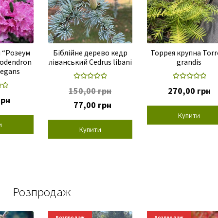
 “Розеум
Біблійне дерево кедр
Торрея крупна Torr
dodendron
ліванський Cedrus libani
grandis
legans
Оцінено в
Оцінено в
150,00
грн
270,00
грн
 в
5.00
з 5
5.00
з 5
грн
Оригінальна
Поточна
77,00
грн
5
ціна:
ціна:
Купити
150,00 грн.
77,00 грн.
и
Купити
Розпродаж
Розпродаж
Розпродаж