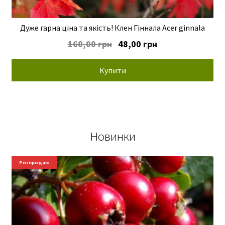
Дуже гарна ціна та якість! Клен Гіннала Acer ginnala
Оригінальна
Поточна
160,00
грн
48,00
грн
ціна:
ціна:
160,00 грн.
48,00 грн.
Купити
Новинки
Новинки
Розпродаж