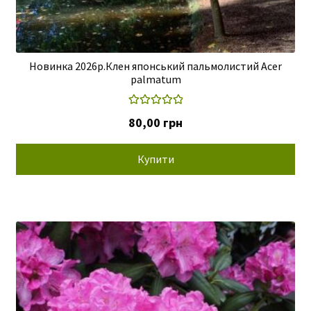
Новинка 2026р.Клен японський пальмолистий Acer
palmatum
Оцінено в
80,00
грн
5.00
з 5
Купити