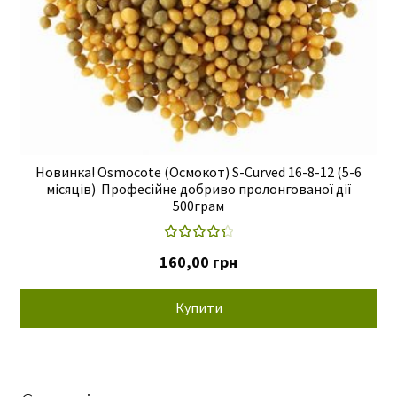
Новинка! Osmocote (Осмокот) S-Curved 16-8-12 (5-6
місяців) Професійне добриво пролонгованої дії
500грам
Оцінено в
160,00
грн
4.40
з 5
Купити