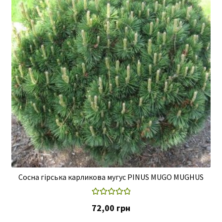
Сосна гірська карликова мугус PINUS MUGO MUGHUS
Оцінено в
72,00
грн
5.00
з 5