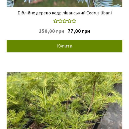
Біблійне дерево кедр ліванський Cedrus libani
Оцінено в
Оригінальна
Поточна
150,00
грн
77,00
грн
5.00
з 5
ціна:
ціна:
150,00 грн.
77,00 грн.
Купити