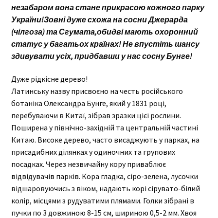
незабаром вона стане прикрасою кожного парку
України!Зовні дуже схожа на сосни Джерарда
(чілгоза) та Сгумата,обидві мають охоронний
статус у багатьох країнах! Не впустіть шансу
здивувати усіх, придбавши у нас сосну Бунге!
Дуже рідкісне дерево!
Латинську назву присвоєно на честь російського
ботаніка Олександра Бунге, який у 1831 році,
перебуваючи в Китаї, зібрав зразки цієї рослини.
Поширена у північно-західній та центральній частині
Китаю. Високе дерево, часто висаджують у парках, на
присадибних ділянках у одиночних та групових
посадках. Через незвичайну кору приваблює
відвідувачів парків. Кора гладка, сіро-зелена, лусочки
відшаровуючись з віком, надають корі сірувато-білий
колір, місцями з рудуватими плямами. Голки зібрані в
пучки по 3 довжиною 8-15 см, шириною 0,5-2 мм. Хвоя