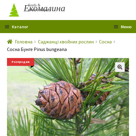
Перейти
Перейти
Екомалина
Seeds &
plants company
до
до
навігації
вмісту
Каталог
Меню
Головна
Головна
Саджанці хвойних рослин
Сосна
Сосна Бунге Pinus bungeana
Профіль
Розпродаж
Контакти
Про мене
Гарантія
Розпродаж
Статті
Р
о
Сертифікати
з