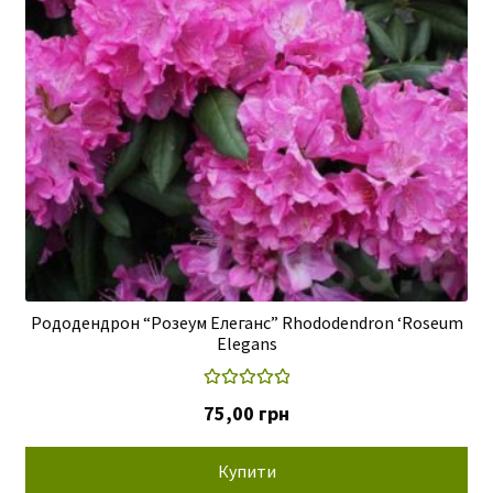
Рододендрон “Розеум Елеганс” Rhododendron ‘Roseum
Elegans
Оцінено в
75,00
грн
5.00
з 5
Купити