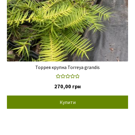
Торрея крупна Torreya grandis
Оцінено в
270,00
грн
5.00
з 5
Купити