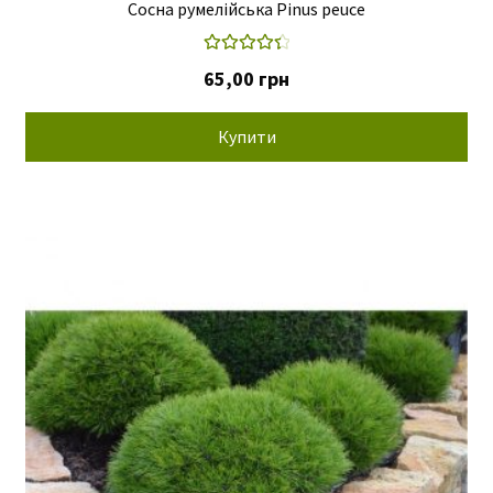
Сосна румелійська Pinus peuce
Оцінено в
65,00
грн
4.50
з 5
Купити