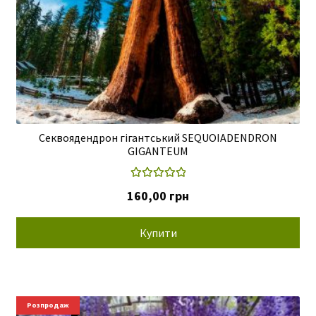
н
г
.
р
н
.
Секвоядендрон гігантський SEQUOIADENDRON
GIGANTEUM
Оцінено в
160,00
грн
5.00
з 5
Купити
Розпродаж