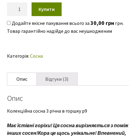
ю
126,00 грн.
65,00 грн.
покупців
Сосна
Купити
Бунге
Pinus
30,00
грн
Додайте якісне пакування всього за
грн.
bungeana
кількість
Категорія:
Сосна
Опис
Відгуки (3)
Опис
Колекційна сосна 3 річна в горшку р9
Має їстівні горіхи! Ця сосна вирізняється з поміж
інших сосен!Кора це щось унікальне! Впевнений,