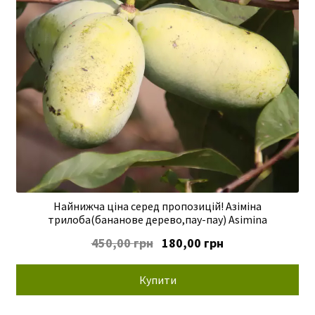
Найнижча ціна серед пропозицій! Азіміна
трилоба(бананове дерево,пау-пау) Asimina
Оригінальна
Поточна
450,00
грн
180,00
грн
ціна:
ціна:
450,00 грн.
180,00 грн.
Купити