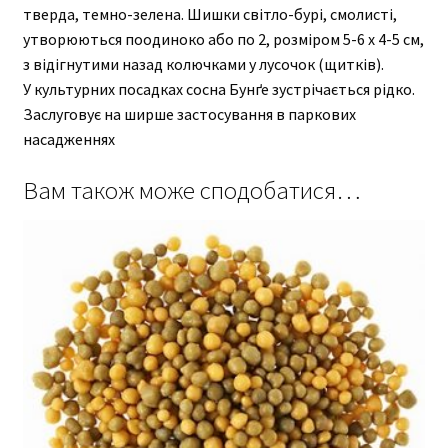
тверда, темно-зелена. Шишки світло-бурі, смолисті,
утворюються поодиноко або по 2, розміром 5-6 х 4-5 см,
з відігнутими назад колючками у лусочок (щитків).
У культурних посадках сосна Бунґе зустрічається рідко.
Заслуговує на ширше застосування в паркових
насадженнях
Вам також може сподобатися…