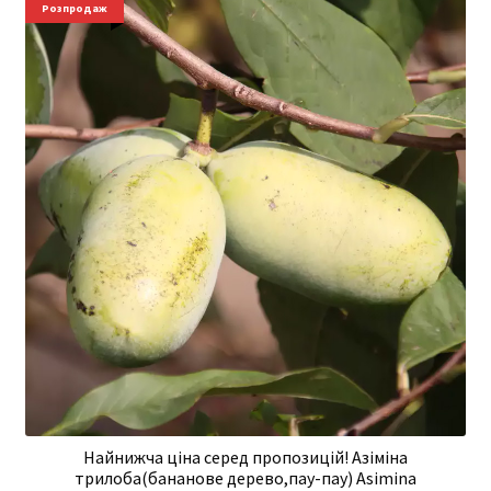
Розпродаж
Найнижча ціна серед пропозицій! Азіміна
трилоба(бананове дерево,пау-пау) Asimina