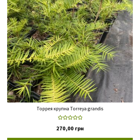
Торрея крупна Torreya grandis
Оцінено в
270,00
грн
5.00
з 5