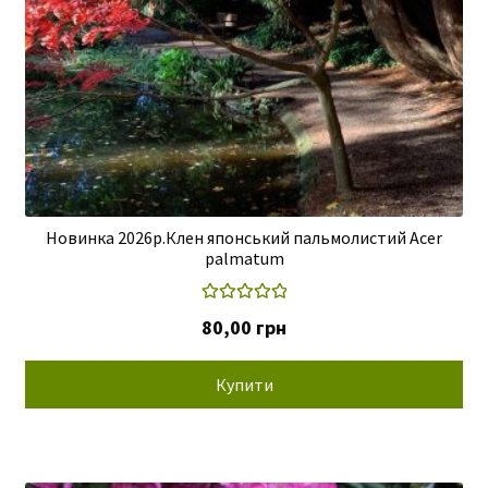
Новинка 2026р.Клен японський пальмолистий Acer
palmatum
Оцінено в
80,00
грн
5.00
з 5
Купити