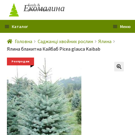
Перейти
Перейти
Екомалина
Seeds &
plants company
до
до
навігації
вмісту
Каталог
Меню
Головна
Головна
Саджанці хвойних рослин
Ялина
Ялина блакитна Кайбаб Picea glauca Kaibab
Профіль
Розпродаж
Контакти
Про мене
Гарантія
Розпродаж
Статті
Р
о
Сертифікати
з