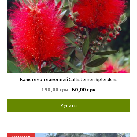
Калістемон лимонний Callistemon Splendens
Оригінальна
Поточна
190,00
грн
60,00
грн
ціна:
ціна:
190,00 грн.
60,00 грн.
Купити
Розпродаж