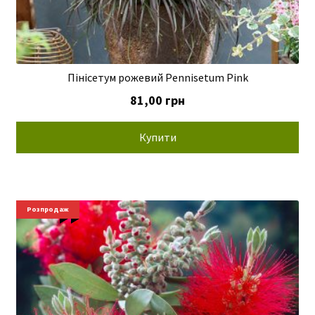
Пінісетум рожевий Pennisetum Pink
81,00
грн
Купити
Новинки
Розпродаж