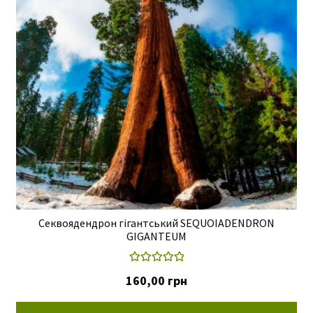
Секвоядендрон гігантський SEQUOIADENDRON
GIGANTEUM
Оцінено в
160,00
грн
5.00
з 5