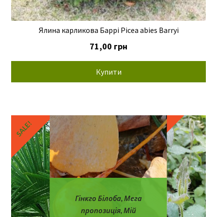
Ялина карликова Баррі Picea abies Barryi
71,00
грн
Купити
SALE!
SALE!
Гінкго Білоба
,
Мега
пропозиція
,
Мій