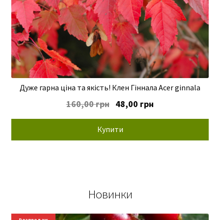
Дуже гарна ціна та якість! Клен Гіннала Acer ginnala
Оригінальна
Поточна
160,00
грн
48,00
грн
ціна:
ціна:
160,00 грн.
48,00 грн.
Купити
Новинки
Новинки
Розпродаж