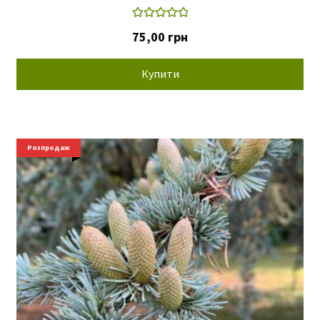
Оцінено в
75,00
грн
5.00
з 5
Купити
Розпродаж