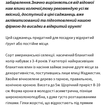
забарвлення.Значно вирізняється від відомої
нам ялини колючої,тому рекомендую усі як
якісний, доступний в ціні саджанець вже
акліматизований та підготовлений нашою
фірмою до висадки в відкритий грунт!
Цей саджанець придатний для посадки у відкритий
ґрунт або постійне місце.
Сорт американської селекції. насичений блакитний
колір набуває з 3-4 років. У категорії найкрасивіших
блакитних ялин із насіння займає значне друге місце за
декоративністю, поступившись лише ялиці Маджестик.
Хвойне вічнозелене дерево з гарною, правильною,
конічною кроною. Висота до 5м. Щорічний приріст 8-10
см. Форма крони в молодості асиметрична, пізніше
ширококолоноподібна, з дуже густо розташованими
гілками. Гілки жорсткі, що відростають під прямим