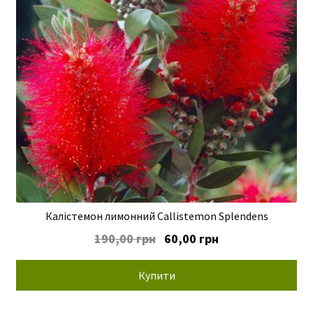
Калістемон лимонний Callistemon Splendens
Оригінальна
Поточна
190,00
грн
60,00
грн
ціна:
ціна:
190,00 грн.
60,00 грн.
Купити