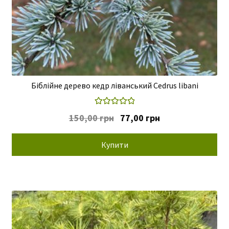
Біблійне дерево кедр ліванський Cedrus libani
Оцінено в
Оригінальна
Поточна
150,00
грн
77,00
грн
5.00
з 5
ціна:
ціна:
150,00 грн.
77,00 грн.
Купити