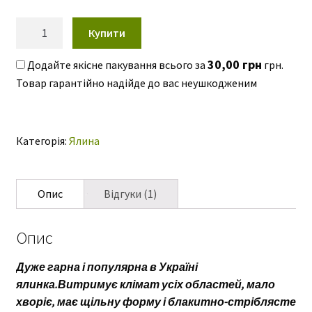
опитування
ю
110,00 грн.
55,00 грн.
покупця
Ялина
Купити
блакитна
Кайбаб
30,00
грн
Додайте якісне пакування всього за
грн.
Picea
glauca
Kaibab
кількість
Категорія:
Ялина
Опис
Відгуки (1)
Опис
Дуже гарна і популярна в Україні
ялинка.Витримує клімат усіх областей, мало
хворіє, має щільну форму і блакитно-стріблясте